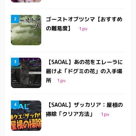
ん。 難易度はいつでも変
えられる ゲーム設定から
ゴーストオブツシマ【おすすめ
いつでも変更ができる
為、 ...
の難易度】
1
pv
【SAOAL】あの花をエレーラに
届けよ「ドグミの花」の入手場
所
1
pv
【SAOAL】ザッカリア：屋根の
掃除「クリア方法」
1
pv