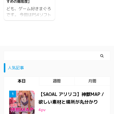
すめの難易度】
ども、ゲーム好きまぐろ
です。 今回はPS4ソフト
「ゴーストオブツシマ」
のおすすめの難易度を紹
介します。 基本的な難
易度はアサシンクリード
とかわらないなーって印
象。 私のおすすめは
【普通】 易しいではちょ
っとこのゲームの面白さ
人気記事
を味わえていない気
が・・・ ステルス時の敵
本日
週間
月間
の感知範囲が元から優し
めな為、【普通】でちょ
【SAOAL アリリコ】神獣MAP /
うど良い難易度になって
いると思います。 難易
欲しい素材と場所が丸分かり
度による経験値やドロッ
4
pv
プ品の変化はありませ