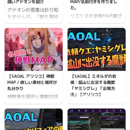
強いアドオンを紹介
MAP/名前付きを作りまし
た。
アドオンの恩恵は計り知
リコリスの全体MAP選び
れませんが、「敵を撃破
にくく、選択しにくいの
した時にカウントアッ
で自作。 名前を上から並
プ」「敵の攻撃がヒット
べて上下ボタンで選択で
した時にカウントアッ
きるようにして欲しい ま
プ」など数回戦闘すると
ぐろ こゆとこ早く直して
消滅してしまう為、ボス
欲しい 名前付き全体MAP
専用防具を確保して優れ
たアドオンはそれに取り
2020/8/21
2020/8/21
付けておくのが良いで
【SAOAL アリリコ】神獣
【SAOAL】ミネルダの岩
す。 全てのPTメンバー
MAP / 欲しい素材と場所が
場：鉱山に出没する魔獣
分は準備しなくても良い
丸分かり
「ヤミシグレ」「出現方
ので、私は主人公とタン
法」【アリリコ】
神獣発生場所と魔獣討伐
ク（リズベット）の二人
ソードアートオンライ
用のMAPです。 MAPが
だけのボス用防具を作っ
ン アリシゼーションリ
非常にわかりにくいので
ていました。 主人公は基
コリスの依頼クエスト
自分用に必要項目だけに
本火力担当な為、火力を
【鉱山に出没する魔獣】
してます。 目次を表示し
上げるアドオン。 タンク