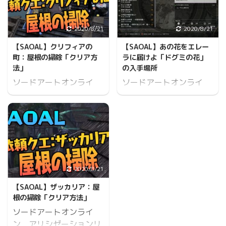
のクリア方法です。 ヤ
てもらうと、欲しい報酬
は厳選効率をUPさせるア
ミシグレの出現方法 出現
から選ぶことができる
ドオン を装備させていま
条件が「雨の日で夜の鉱
よ。 画像クリックで拡大
2020/8/21
2020/8/21
す。 BOSS用の主人公ア
山内部」に出現するので
表示 ディザドル砂漠：守
ドオン BO ...
【SAOAL】クリフィアの
【SAOAL】あの花をエレー
近くの焚き火にて休息を
護竜の鎧/極硬核結晶 一
町：屋根の掃除「クリア方
ラに届けよ「ドグミの花」
繰り返します。
番最初の神獣討伐はここ
法」
の入手場所
で守護竜の鎧からゲット
ソードアートオンライ
ソードアートオンライ
一番倒しやすいかな、火
ン アリシゼーションリ
ン アリシゼーションリ
炎放射をガードしよう 全
コリスのクリフィアの町
コリスの依頼クエスト
体MAP 報酬 報酬：守護
の依頼クエスト【屋根の
【ドグミの花】の入手場
竜の鎧 報酬：極硬核結晶
掃除】のクリア方法で
所です。 依頼内容 忘れ
動画で魔獣ルート マウニ
す。 まぐろ 簡単なよう
られない匂いを求める貴
ドの大道：竜尾の鞭/極
で簡単じゃない・・・ 屋
族の女性エレーラ サスト
硬雷鳴角の先端 遠距離攻
根への登り方 前回と同じ
ネル山地に生える思い出
2020/8/21
撃をガードできれば弓な
で風の神聖術を使ってか
の植物 あの花を入手し彼
ら倒しやすいです 全体
【SAOAL】ザッカリア：屋
らの屋根登りになりま
女に届けよ ドグミの花を
MAP ...
根の掃除「クリア方法」
す。 動画では失敗してま
入手する【1個】 エレー
ソードアートオンライ
すがどのポイントへ飛ぶ
ラ・Zに報告する 「ド
ン アリシゼーションリ