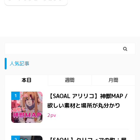
かわかれば簡単だと思い
グミの花」の入手場所
コリスの依頼クエスト
ます。
MAP左のトレンタの滝の
【屋根の掃除】のクリア
上で入手できます。
方法です。 キャラコン
しにくくてほんと不便で
イライラしますけど、ク
リア方法の動画です。
屋根への登り方 こーゆー
イライラする操作を無く
人気記事
してくれれば良いゲーム
なんですけどねぇ
本日
週間
月間
【SAOAL アリリコ】神獣MAP /
欲しい素材と場所が丸分かり
2
pv