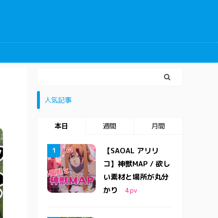
人気記事
本日
週間
月間
【SAOAL アリリ
コ】神獣MAP / 欲し
い素材と場所が丸分
かり
4
pv