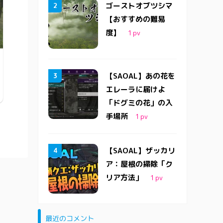
ゴーストオブツシマ
【おすすめの難易
度】
1
pv
【SAOAL】あの花を
エレーラに届けよ
「ドグミの花」の入
手場所
1
pv
【SAOAL】ザッカリ
ア：屋根の掃除「ク
リア方法」
1
pv
最近のコメント