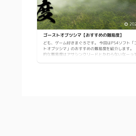
20
ゴーストオブツシマ【おすすめの難易度】
ども、ゲーム好きまぐろです。 今回はPS4ソフト「
トオブツシマ」のおすすめの難易度を紹介します。
的な難易度はアサシンクリードとかわらないなーっ
象。 私のおすすめは【普通】 易しいではちょっと
ームの面白さを味わえていない気が・・・ ステルス
の感知範囲が元から優しめな為、【普通】でちょう
難易度になっていると思います。 難易度による経
ドロップ品の変化はありません。 難易度はいつでも
れる ゲーム設定からいつでも変更ができる為、 ...