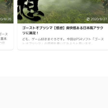
20/8/26
2020/8/27
ゴーストオブツシマ【感想】爽快感ある日本風アサク
リに満足！
ゴース
 基本
ども、ゲーム好きまぐろです。 今回はPS4ソフト「ゴース
て印
トオブツシマ」の感想を書いてみようと思います。
このゲ
InFAMOUSシリーズを開発しているSucker Punch
時の敵
Productions（サッカーパンチプロダクションズ）が手掛
ど良い
けているゲームです。 ゴーストオブツシマ 詳細 プラット
験値や
フォーム：PS4 発売日：2020年7月17日 ジャンル：アク
変えら
ション/アドベンチャー プレイ人数：1人 感想 おすすめポ
イント 敵を倒す爽快感、まるで和風アサクリ やっぱり私
が気になっていた楽しい ...